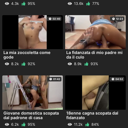
4.3k
95%
13.6k
77%
02:40
12:23
La mia zoccoletta come
La fidanzata di mio padre mi
gode
da il culo
8.2k
92%
8.9k
93%
01:42
04:52
Giovane domestica scopata
18enne cagna scopata dal
dal padrone di casa
fidanzato
6.2k
95%
11.2k
84%