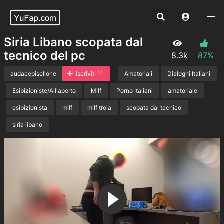
Siria Libano scopata dal
tecnico del pc
8.3k
87%
audacepisellone
Iscriviti 11
Amatoriali
Dialoghi Italiani
Esibizioniste/All'aperto
Milf
Porno Italiani
amatoriale
esibizionista
milf
milf troia
scopata dal tecnico
siria libano