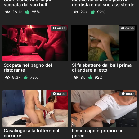
scopata dal suo bull
dentista e dal suo assistente
28.1k
85%
20k
92%
05:39
00:29
Scopata nel bagno del
Si fa sbattere dal bull prima
ristorante
di andare a letto
9.3k
79%
8k
92%
04:06
01:39
Casalinga si fa fottere dal
Il mio capo è proprio un
corriere
porco