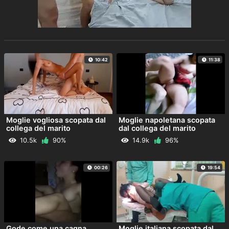
10:42
11:38
Moglie vogliosa scopata dal
Moglie napoletana scopata
collega del marito
dal collega del marito
10.5k
90%
14.9k
96%
00:26
19:54
Gode come una cagna
Moglie italiana scopata dal