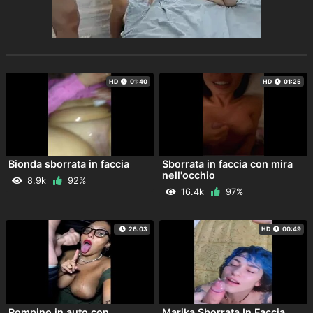
HD
01:40
HD
01:25
Bionda sborrata in faccia
Sborrata in faccia con mira
nell'occhio
8.9k
92%
16.4k
97%
26:03
HD
00:49
Pompino in auto con
Marika Sborrata In Faccia