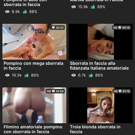
sborrata in faccia
15.9k
89%
8.9k
88%
03:01
HD
00:15
Pompino con mega sborrata
Sborrata in faccia alla
in faccia
fidanzata italiana amatoriale
16.5k
86%
6.7k
86%
HD
01:50
HD
07:15
Filmino amatoriale pompino
Troia bionda sborrata in
con sborrata in faccia
faccia