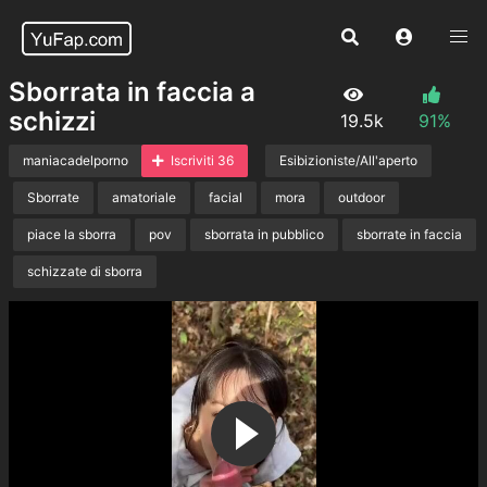
Sborrata in faccia a
schizzi
19.5k
91%
maniacadelporno
Iscriviti 36
Esibizioniste/All'aperto
Sborrate
amatoriale
facial
mora
outdoor
piace la sborra
pov
sborrata in pubblico
sborrate in faccia
schizzate di sborra