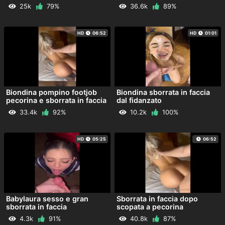
25k
79%
36.6k
89%
HD
06:52
HD
01:01
Biondina pompino footjob
Biondina sborrata in faccia
pecorina e sborrata in faccia
dal fidanzato
33.4k
92%
10.2k
100%
HD
05:25
06:52
Babylaura sesso e gran
Sborrata in faccia dopo
sborrata in faccia
scopata a pecorina
4.3k
91%
40.8k
87%