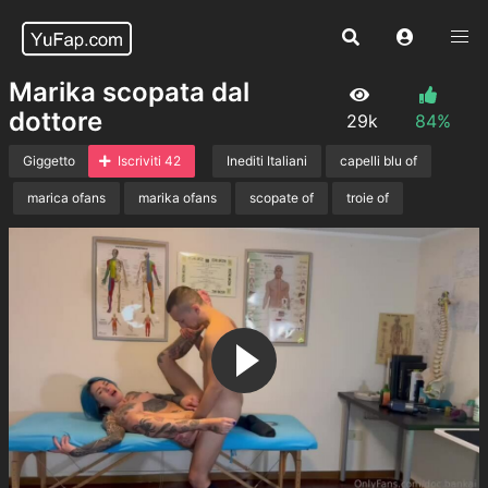
Marika scopata dal
dottore
29k
84%
Giggetto
Iscriviti 42
Inediti Italiani
capelli blu of
marica ofans
marika ofans
scopate of
troie of