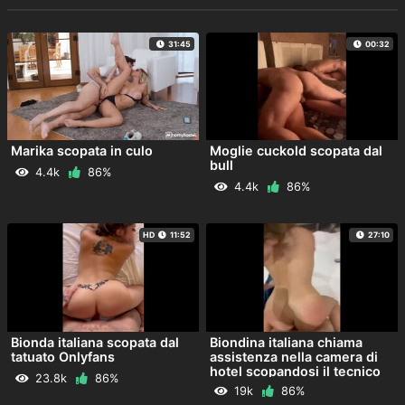
31:45
00:32
Marika scopata in culo
Moglie cuckold scopata dal
bull
4.4k
86%
4.4k
86%
HD
11:52
27:10
Bionda italiana scopata dal
Biondina italiana chiama
tatuato Onlyfans
assistenza nella camera di
hotel scopandosi il tecnico
23.8k
86%
della jacuzzi
19k
86%