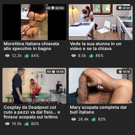
HD
02:03
07:01
Morettina italiana chiavata
Vede la sua alunna in un
allo specchio in bagno
video e se la chiava
12.2k
84%
8.5k
86%
HD
14:50
10:18
Cosplay da Deadpool col
Mary scopata completa dal
culo a pezzi va dal fisio… e
bull italiano
finisce scopata sul lettino
26.4k
83%
NEW OF ITA
19.5k
80%