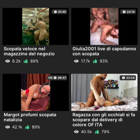
01:45
24:14
Scopata veloce nel
Giulia2001 live di capodanno
magazzino del negozio
con scopata
6.2k
89%
17.7k
93%
HD
06:47
23:24
Margot profumi scopata
Ragazza con gli occhiali si fa
natalizia
scopare dal delivery di
colore OF ITA
42.1k
89%
40.5k
79%