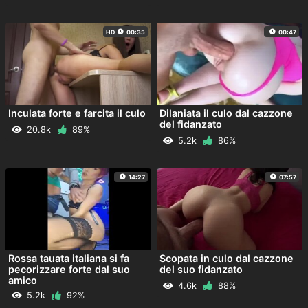
HD
00:35
00:47
Inculata forte e farcita il culo
Dilaniata il culo dal cazzone
del fidanzato
20.8k
89%
5.2k
86%
14:27
07:57
Rossa tauata italiana si fa
Scopata in culo dal cazzone
pecorizzare forte dal suo
del suo fidanzato
amico
4.6k
88%
5.2k
92%