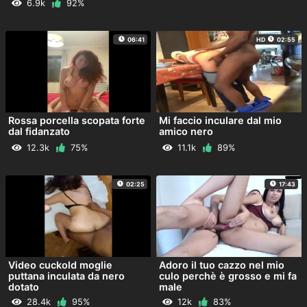
6.9k
92%
06:41
HD
02:55
Rossa porcella scopata forte
Mi faccio inculare dal mio
dal fidanzato
amico nero
12.3k
75%
11.1k
89%
02:25
17:43
Video cuckold moglie
Adoro il tuo cazzo nel mio
puttana inculata da nero
culo perchè è grosso e mi fa
dotato
male
28.4k
95%
12k
83%