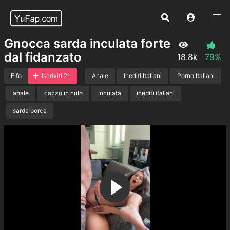
Gnocca sarda inculata forte
dal fidanzato
18.8k
79%
Elfo
Iscriviti 21
Anale
Inediti Italiani
Porno Italiani
anale
cazzo in culo
inculata
inediti italiani
sarda porca