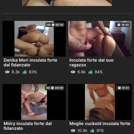
HD
02:10
14:35
Danika Mori inculata forte
Inculata forte dal suo
dal fidanzato
ragazzo
8.3k
83%
6.6k
84%
HD
04:09
01:31
Miiiry inculata forte dal
Moglie cuckold inculata forte
fidanzato
10.9k
91%