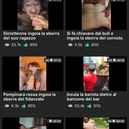
Diciottenne ingoia la sborra
Si fa chiavare dal bull e
del suo ragazzo
ingoia la sborra del cornuto
33.7k
89%
4.5k
90%
HD
07:12
HD
00:10
Pompinara rossa ingoia la
Incula la barista dietro al
sborra del fidanzato
bancone del bar
6.3k
85%
20.4k
91%
00:20
HD
00:59