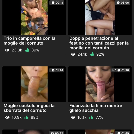
00:18
03:06
Trio in camporella con la
Doppia penetrazione al
moglie del cornuto
festino con tanti cazzi per la
moglie del cornuto
23.3k
89%
24.1k
92%
01:24
HD
01:30
Moglie cuckold ingoia la
Fidanzato la filma mentre
sborrata del cornuto
glielo succhia
10.9k
88%
16.1k
77%
00:32
01:49