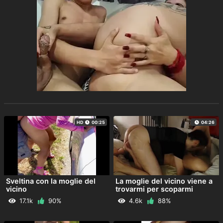
HD
00:25
04:26
Sveltina con la moglie del
La moglie del vicino viene a
vicino
trovarmi per scoparmi
17.1k
90%
4.6k
88%