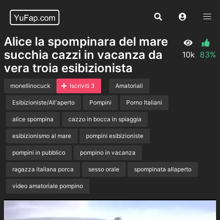
Alice la spompinara del mare
succhia cazzi in vacanza da
10k
83%
vera troia esibizionista
monellinocuck
Iscriviti 3
Amatoriali
Esibizioniste/All'aperto
Pompini
Porno Italiani
alice spompina
cazzo in bocca in spiaggia
esibizionismo al mare
pompini esibizioniste
pompini in pubblico
pompino in vacanza
ragazza italiana porca
sesso orale
spompinata allaperto
video amatoriale pompino