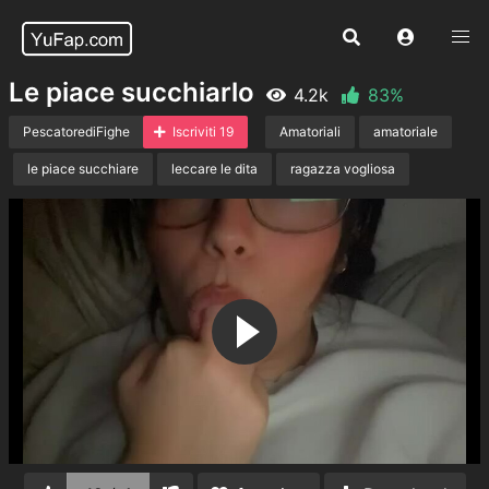
Le piace succhiarlo
4.2k
83%
PescatorediFighe
Iscriviti 19
Amatoriali
amatoriale
le piace succhiare
leccare le dita
ragazza vogliosa