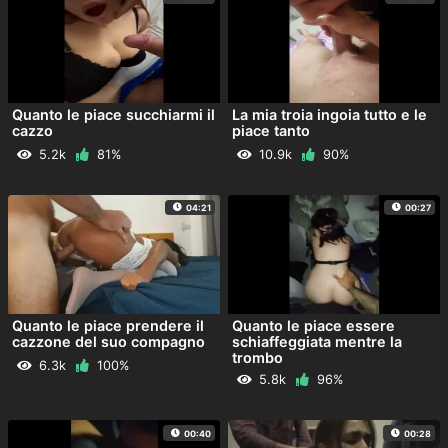
Quanto le piace succhiarmi il
La mia troia ingoia tutto e le
cazzo
piace tanto
5.2k
81%
10.9k
90%
04:21
00:27
Quanto le piace prendere il
Quanto le piace essere
cazzone del suo compagno
schiaffeggiata mentre la
trombo
6.3k
100%
5.8k
96%
00:40
00:28