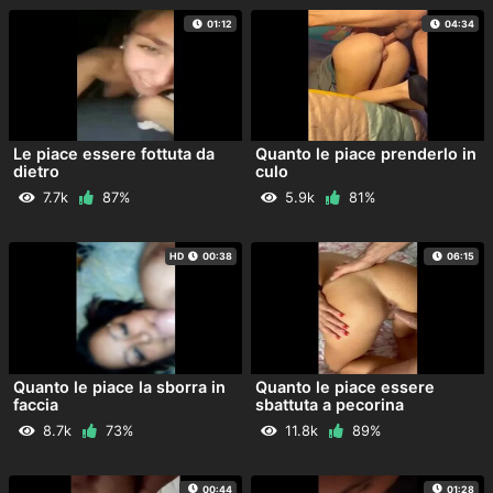
01:12
04:34
Le piace essere fottuta da
Quanto le piace prenderlo in
dietro
culo
7.7k
87%
5.9k
81%
HD
00:38
06:15
Quanto le piace la sborra in
Quanto le piace essere
faccia
sbattuta a pecorina
8.7k
73%
11.8k
89%
00:44
01:28