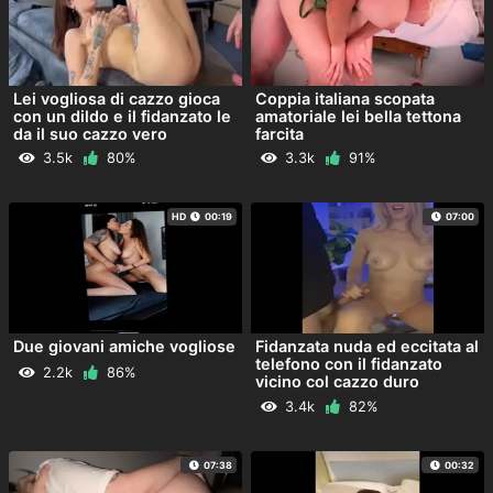
Lei vogliosa di cazzo gioca
Coppia italiana scopata
con un dildo e il fidanzato le
amatoriale lei bella tettona
da il suo cazzo vero
farcita
3.5k
80%
3.3k
91%
HD
00:19
07:00
Due giovani amiche vogliose
Fidanzata nuda ed eccitata al
telefono con il fidanzato
2.2k
86%
vicino col cazzo duro
3.4k
82%
07:38
00:32