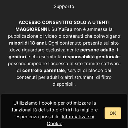
Supporto
ACCESSO CONSENTITO SOLO A UTENTI
MAGGIORENNI.
Su
YuFap
non è ammessa la
pubblicazione di video o contenuti che coinvolgano
minori di 18 anni
. Ogni contenuto presente sul sito
deve riguardare esclusivamente
persone adulte
. I
genitori
e chi esercita la
responsabilità genitoriale
possono impedire l'accesso al sito tramite software
di
controllo parentale
, servizi di blocco dei
contenuti per adulti o altri strumenti di filtro
disponibili.
© YuFap – Video, Film e Contenuti Porno Italiani
Utilizziamo i cookie per ottimizzare la
Amatoriali -2026
funzionalità del sito e offrirti la migliore
OK
esperienza possibile!
Informativa sui
Cookie