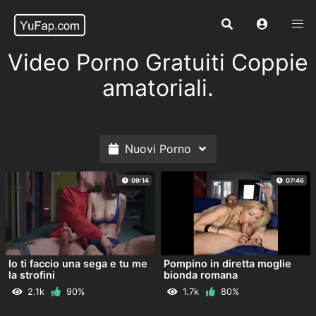
Video Porno Gratuiti Coppie
amatoriali.
Nuovi Porno
09:14
07:46
Io ti faccio una sega e tu me
Pompino in diretta moglie
la strofini
bionda romana
2.1k
90%
1.7k
80%