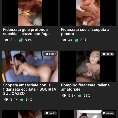
Fidanzata gola profonda
Fidanzata social scopata a
succhia il cazzo con foga
pecora
3.1k
89%
4k
89%
06:51
03:03
Scopata amatoriale con la
Pompino fidanzata italiana
fidanzata eccitata - SQUIRTA
amatoriale
SUL CAZZO
5.3k
93%
9.4k
94%
10:27
09:04