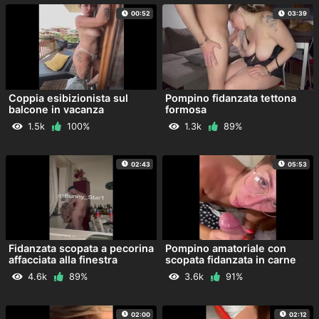
00:52
03:39
Coppia esibizionista sul
Pompino fidanzata tettona
balcone in vacanza
formosa
1.5k
100%
1.3k
89%
02:43
05:53
Fidanzata scopata a pecorina
Pompino amatoriale con
affacciata alla finestra
scopata fidanzata in carne
4.6k
89%
3.6k
91%
02:00
02:12