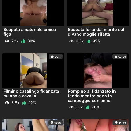
Scopata amatoriale amica
Scopata forte dal marito sul
figa
divano moglie rifatta
7.2k
88%
4.5k
95%
00:17
07:06
Filmino casalingo fidanzata
Pompino al fidanzato in
culona a cavallo
tenda mentre sono in
campeggio con amici
5.8k
92%
7.3k
96%
12:33
14:40