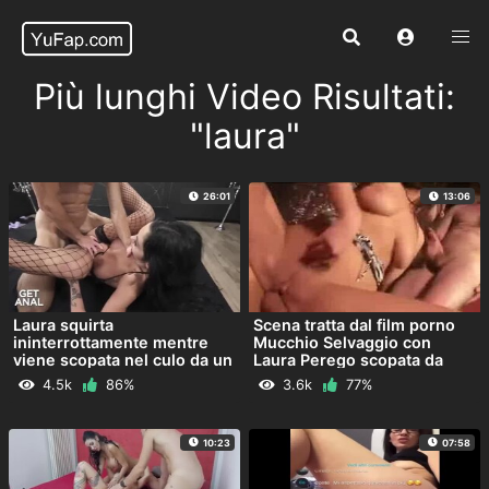
Più lunghi Video Risultati:
"laura"
26:01
13:06
Laura squirta
Scena tratta dal film porno
ininterrottamente mentre
Mucchio Selvaggio con
viene scopata nel culo da un
Laura Perego scopata da
dotato
Marco Nero e Fausto
4.5k
86%
3.6k
77%
Moreno
10:23
07:58