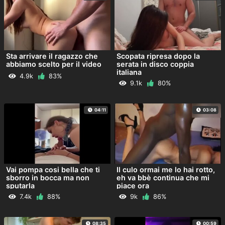
Sta arrivare il ragazzo che
Scopata ripresa dopo la
abbiamo scelto per il video
serata in disco coppia
italiana
4.9k
83%
9.1k
80%
04:11
03:08
Vai pompa cosi bella che ti
Il culo ormai me lo hai rotto,
sborro in bocca ma non
eh va bbè continua che mi
sputarla
piace ora
7.4k
88%
9k
86%
08:35
00:59