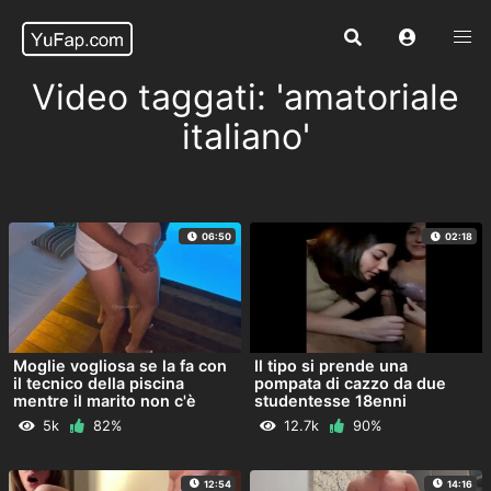
Video taggati: 'amatoriale
italiano'
06:50
02:18
Moglie vogliosa se la fa con
Il tipo si prende una
il tecnico della piscina
pompata di cazzo da due
mentre il marito non c'è
studentesse 18enni
5k
82%
12.7k
90%
12:54
14:16