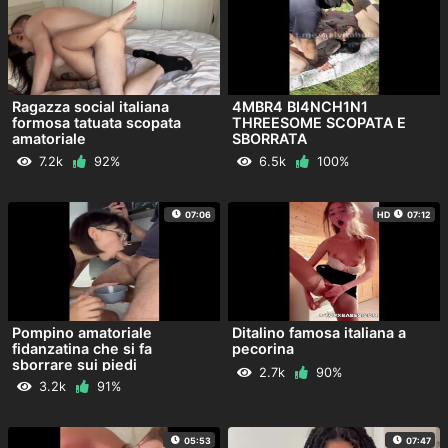
Ragazza social italiana
4MBR4 BI4NCH1N1
formosa tatuata scopata
THREESOME SCOPATA E
amatoriale
SBORRATA
7.2k
92%
6.5k
100%
07:06
HD
07:12
Pompino amatoriale
Ditalino famosa italiana a
fidanzatina che si fa
pecorina
sborrare sui piedi
2.7k
90%
3.2k
91%
05:53
07:47