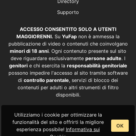
Directory
Supporto
ACCESSO CONSENTITO SOLO A UTENTI
MAGGIORENNI.
Su
YuFap
non è ammessa la
pubblicazione di video o contenuti che coinvolgano
minori di 18 anni
. Ogni contenuto presente sul sito
deve riguardare esclusivamente
persone adulte
. I
genitori
e chi esercita la
responsabilità genitoriale
possono impedire l'accesso al sito tramite software
di
controllo parentale
, servizi di blocco dei
contenuti per adulti o altri strumenti di filtro
disponibili.
© YuFap – Video, Film e Contenuti Porno Italiani
Utilizziamo i cookie per ottimizzare la
Amatoriali -2026
funzionalità del sito e offrirti la migliore
OK
esperienza possibile!
Informativa sui