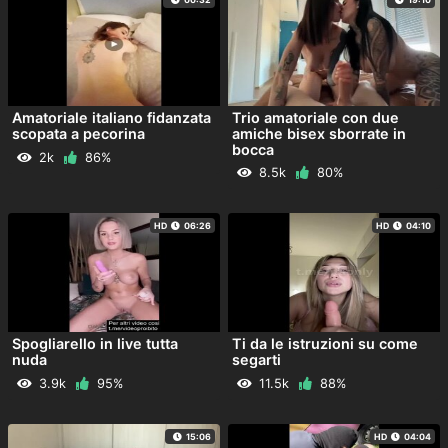
Amatoriale italiano fidanzata
Trio amatoriale con due
scopata a pecorina
amiche bisex sborrate in
bocca
2k
86%
8.5k
80%
HD
06:26
HD
04:10
Spogliarello in live tutta
Ti da le istruzioni su come
nuda
segarti
3.9k
95%
11.5k
88%
15:06
HD
04:04