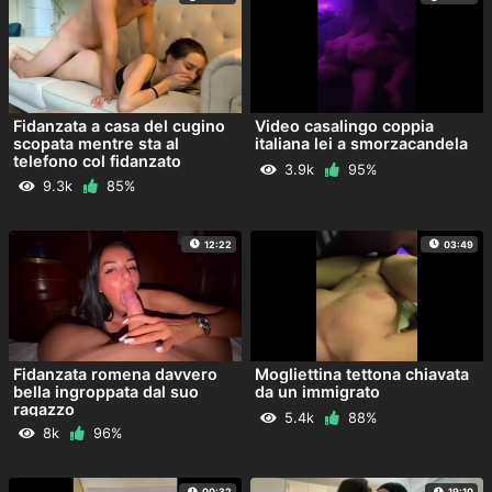
Fidanzata a casa del cugino
Video casalingo coppia
scopata mentre sta al
italiana lei a smorzacandela
telefono col fidanzato
3.9k
95%
9.3k
85%
12:22
03:49
Fidanzata romena davvero
Mogliettina tettona chiavata
bella ingroppata dal suo
da un immigrato
ragazzo
5.4k
88%
8k
96%
00:32
19:10