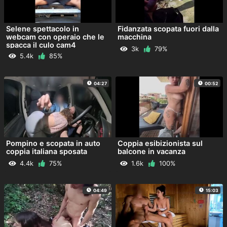
Selene spettacolo in
Fidanzata scopata fuori dalla
webcam con operaio che le
macchina
spacca il culo cam4
3k
79%
5.4k
85%
04:27
00:52
Pompino e scopata in auto
Coppia esibizionista sul
coppia italiana sposata
balcone in vacanza
4.4k
75%
1.6k
100%
04:49
15:03