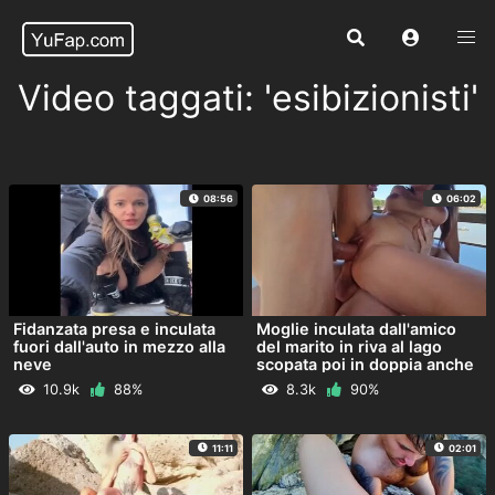
Video taggati: 'esibizionisti'
08:56
06:02
Fidanzata presa e inculata
Moglie inculata dall'amico
fuori dall'auto in mezzo alla
del marito in riva al lago
neve
scopata poi in doppia anche
col marito
10.9k
88%
8.3k
90%
11:11
02:01