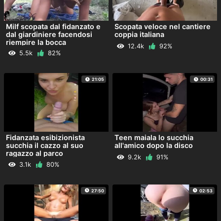
Milf scopata dal fidanzato e
Scopata veloce nel cantiere
dal giardiniere facendosi
coppia italiana
riempire la bocca
12.4k
92%
5.5k
82%
21:05
00:31
Fidanzata esibizionista
Teen maiala lo succhia
succhia il cazzo al suo
all'amico dopo la disco
ragazzo al parco
9.2k
91%
3.1k
80%
27:50
02:53