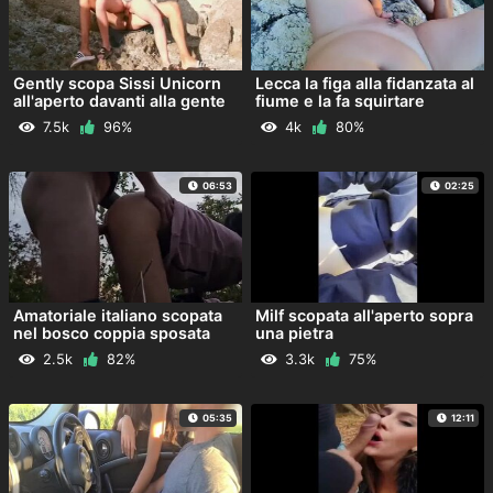
Gently scopa Sissi Unicorn
Lecca la figa alla fidanzata al
all'aperto davanti alla gente
fiume e la fa squirtare
7.5k
96%
4k
80%
06:53
02:25
Amatoriale italiano scopata
Milf scopata all'aperto sopra
nel bosco coppia sposata
una pietra
2.5k
82%
3.3k
75%
05:35
12:11