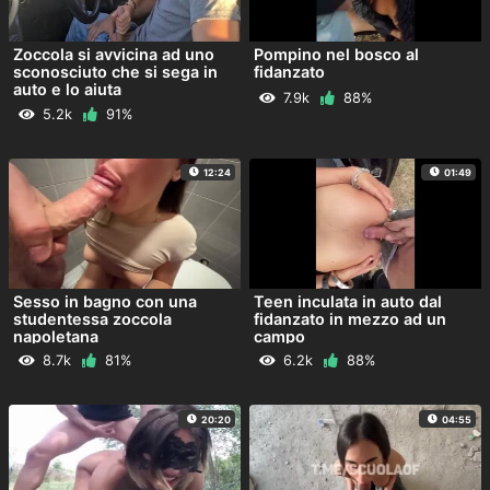
Zoccola si avvicina ad uno
Pompino nel bosco al
sconosciuto che si sega in
fidanzato
auto e lo aiuta
7.9k
88%
5.2k
91%
12:24
01:49
Sesso in bagno con una
Teen inculata in auto dal
studentessa zoccola
fidanzato in mezzo ad un
napoletana
campo
8.7k
81%
6.2k
88%
20:20
04:55