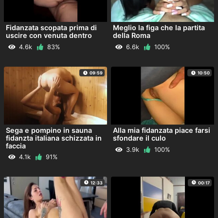
Fidanzata scopata prima di
Meglio la figa che la partita
uscire con venuta dentro
della Roma
4.6k
83%
6.6k
100%
09:59
10:50
Sega e pompino in sauna
Alla mia fidanzata piace farsi
fidanzta italiana schizzata in
sfondare il culo
faccia
3.9k
100%
4.1k
91%
12:33
00:17