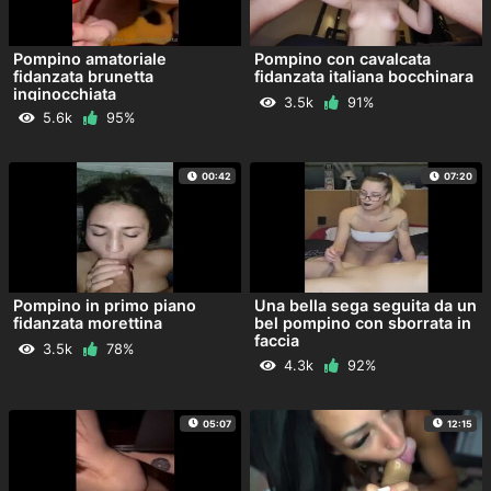
Pompino amatoriale
Pompino con cavalcata
fidanzata brunetta
fidanzata italiana bocchinara
inginocchiata
3.5k
91%
5.6k
95%
00:42
07:20
Pompino in primo piano
Una bella sega seguita da un
fidanzata morettina
bel pompino con sborrata in
faccia
3.5k
78%
4.3k
92%
05:07
12:15