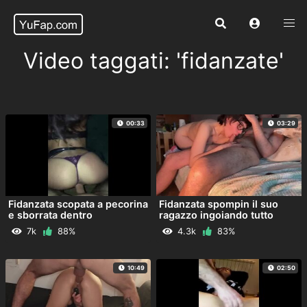
Video taggati: 'fidanzate'
00:33
03:29
Fidanzata scopata a pecorina
Fidanzata spompin il suo
e sborrata dentro
ragazzo ingoiando tutto
7k
88%
4.3k
83%
10:49
02:50