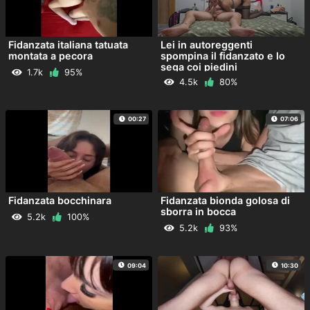
Fidanzata italiana tatuata
Lei in autoreggenti
montata a pecora
spompina il fidanzato e lo
sega coi piedini
1.7k
95%
4.5k
80%
00:27
07:06
Fidanzata bocchinara
Fidanzata bionda golosa di
sborra in bocca
5.2k
100%
5.2k
93%
09:04
10:30