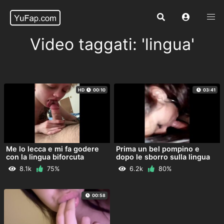
Video taggati: 'lingua'
HD
00:10
03:41
Me lo lecca e mi fa godere
Prima un bel pompino e
con la lingua biforcuta
dopo le sborro sulla lingua
8.1k
75%
6.2k
80%
00:58