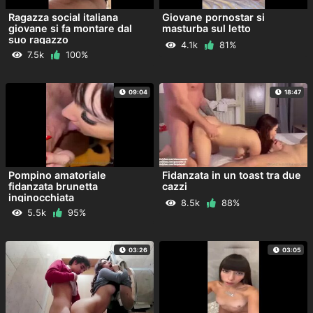
Ragazza social italiana
Giovane pornostar si
giovane si fa montare dal
masturba sul letto
suo ragazzo
4.1k
81%
7.5k
100%
09:04
18:47
Pompino amatoriale
Fidanzata in un toast tra due
fidanzata brunetta
cazzi
inginocchiata
8.5k
88%
5.5k
95%
03:26
03:05