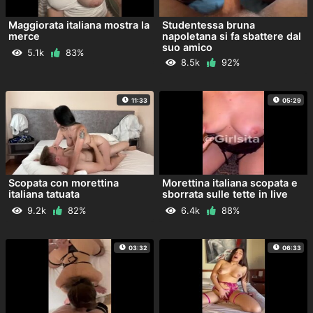
Maggiorata italiana mostra la
Studentessa bruna
merce
napoletana si fa sbattere dal
suo amico
5.1k
83%
8.5k
92%
11:33
05:29
Scopata con morettina
Morettina italiana scopata e
italiana tatuata
sborrata sulle tette in live
9.2k
82%
6.4k
88%
03:32
06:33