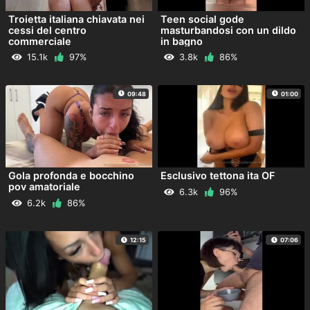
Troietta italiana chiavata nei
Teen social gode
cessi del centro
masturbandosi con un dildo
commerciale
in bagno
15.1k
97%
3.8k
86%
09:48
01:00
Gola profonda e bocchino
Esclusivo tettona ita OF
pov amatoriale
6.3k
96%
6.2k
86%
12:15
07:06