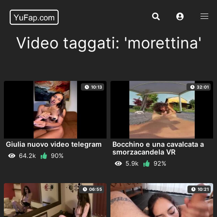
Video taggati: 'morettina'
10:13
32:01
Giulia nuovo video telegram
Bocchino e una cavalcata a
smorzacandela VR
64.2k
90%
5.9k
92%
06:55
10:21