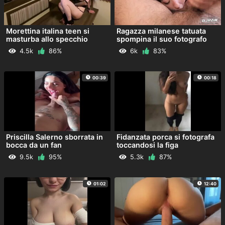
Morettina italina teen si
Ragazza milanese tatuata
masturba allo specchio
spompina il suo fotografo
4.5k
86%
6k
83%
00:39
00:18
Priscilla Salerno sborrata in
Fidanzata porca si fotografa
bocca da un fan
toccandosi la figa
9.5k
95%
5.3k
87%
01:02
12:40