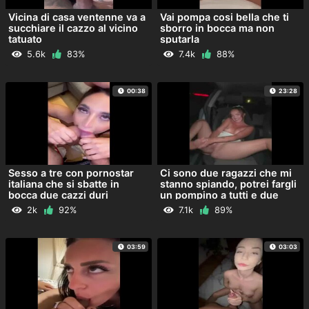
Vicina di casa ventenne va a
Vai pompa cosi bella che ti
succhiare il cazzo al vicino
sborro in bocca ma non
tatuato
sputarla
5.6k
83%
7.4k
88%
00:38
23:28
Sesso a tre con pornostar
Ci sono due ragazzi che mi
italiana che si sbatte in
stanno spiando, potrei fargli
bocca due cazzi duri
un pompino a tutti e due
2k
92%
7.1k
89%
03:59
03:03