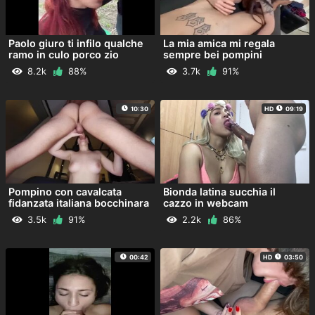
Paolo giuro ti infilo qualche
La mia amica mi regala
ramo in culo porco zio
sempre bei pompini
8.2k
88%
3.7k
91%
10:30
HD
09:19
Pompino con cavalcata
Bionda latina succhia il
fidanzata italiana bocchinara
cazzo in webcam
3.5k
91%
2.2k
86%
00:42
HD
03:50