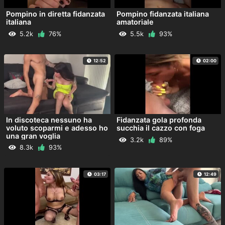
Pompino in diretta fidanzata
Pompino fidanzata italiana
italiana
amatoriale
5.2k
76%
5.5k
93%
12:52
02:00
In discoteca nessuno ha
Fidanzata gola profonda
voluto scoparmi e adesso ho
succhia il cazzo con foga
una gran voglia
3.2k
89%
8.3k
93%
03:17
12:49