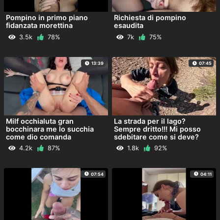
Pompino in primo piano
Richiesta di pompino
fidanzata morettina
esaudita
3.5k
78%
7k
75%
13:39
07:45
Milf occhialuta gran
La strada per il lago?
bocchinara me lo succhia
Sempre dritto!!! Mi posso
come dio comanda
sdebitare come si deve?
4.2k
87%
1.8k
92%
07:54
04:11