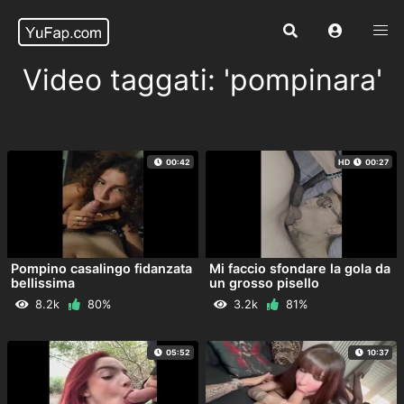
Video taggati: 'pompinara'
00:42
HD
00:27
Pompino casalingo fidanzata
Mi faccio sfondare la gola da
bellissima
un grosso pisello
8.2k
80%
3.2k
81%
05:52
10:37