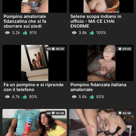
Pompino amatoriale
Selene scopa indiano in
fidanzatina che si fa
ufficio - MA CE L'HAI
sborrare sui piedi
ENORME
3.2k
91%
3.8k
100%
HD
00:35
03:03
Fa un pompino e si riprende
Pompino fidanzata italiana
con il telefono
amatoriale
4.7k
80%
5.6k
93%
HD
02:08
03:39