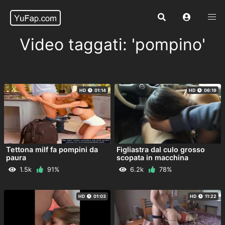
Video taggati: 'pompino'
HD
01:14
HD
06:19
Tettona milf fa pompini da
Figliastra dal culo grosso
paura
scopata in macchina
1.5k
91%
6.2k
78%
HD
01:03
HD
11:22