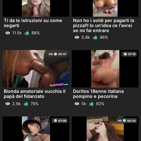
Ti da le istruzioni su come
Non ho i soldi per pagarti la
segarti
pizza!!! Io un'idea ce l'avrei
se mi fai entrare
11.5k
88%
5.8k
96%
HD
05:47
07:16
Bionda amatoriale succhia il
Doritos 18enne italiana
papà del fidanzato
pompino e pecorina
2.6k
79%
5k
92%
07:06
HD
00:30