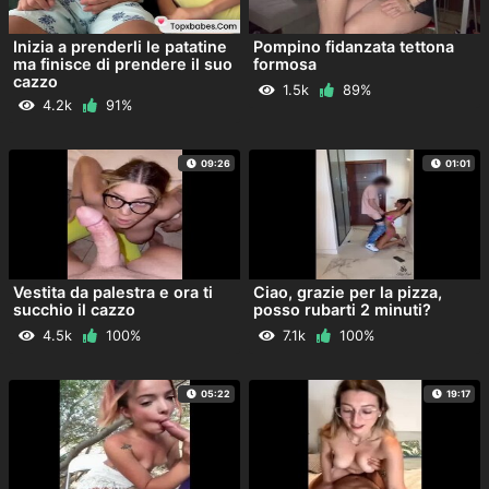
Inizia a prenderli le patatine
Pompino fidanzata tettona
ma finisce di prendere il suo
formosa
cazzo
1.5k
89%
4.2k
91%
09:26
01:01
Vestita da palestra e ora ti
Ciao, grazie per la pizza,
succhio il cazzo
posso rubarti 2 minuti?
4.5k
100%
7.1k
100%
05:22
19:17