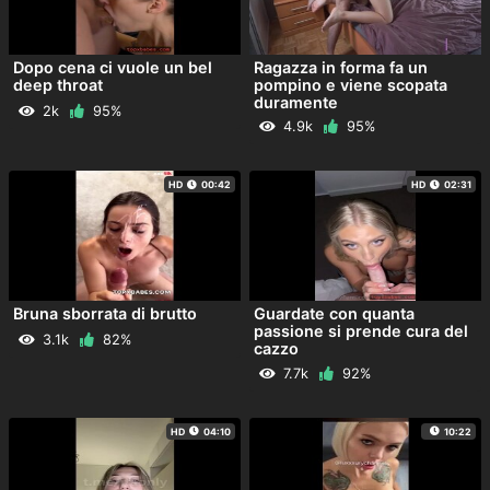
Dopo cena ci vuole un bel
Ragazza in forma fa un
deep throat
pompino e viene scopata
duramente
2k
95%
4.9k
95%
HD
00:42
HD
02:31
Bruna sborrata di brutto
Guardate con quanta
passione si prende cura del
3.1k
82%
cazzo
7.7k
92%
HD
04:10
10:22