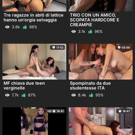
Tre ragazze in abiti di lattice
TRIO CON UN AMICO,
hanno un'orgia selvaggia
SCOPATA HARDCORE E
CREAMPIE
3.6k
96%
3.1k
96%
17:52
03:00
MF chiava due teen
Spompinato da due
verginelle
studentesse ITA
7.7k
87%
8.4k
95%
HD
16:41
18:47