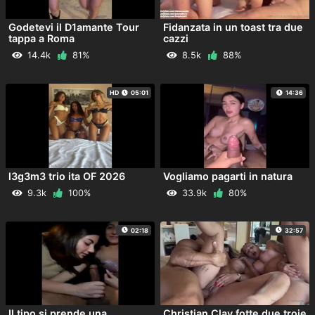
Godetevi il D1amante Tour
Fidanzata in un toast tra due
tappa a Roma
cazzi
14.4k
81%
8.5k
88%
HD
05:01
14:36
l3g3m3 trio ita OF 2026
Vogliamo pagarti in natura
9.3k
100%
33.9k
80%
02:18
32:57
Il tipo si prende una
Christian Clay fotte due troie