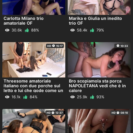
Carlotta Milano trio
Marika e Giulia un inedito
amatoriale OF
trio OF
30.6k
88%
58.4k
79%
HD
15:17
10:33
Threesome amatoriale
Bro scopiamola sta porca
italiano con due porche sul
NAPOLETANA vedi che è in
letto e lui che gode come un
calore
re
16.1k
84%
25.9k
93%
HD
12:37
HD
08:10