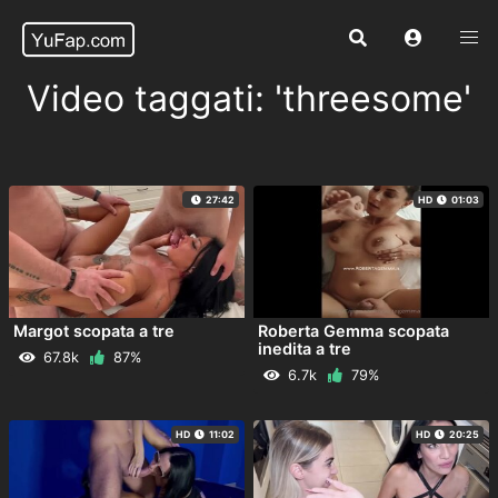
Video taggati: 'threesome'
27:42
HD
01:03
Margot scopata a tre
Roberta Gemma scopata
inedita a tre
67.8k
87%
6.7k
79%
HD
11:02
HD
20:25