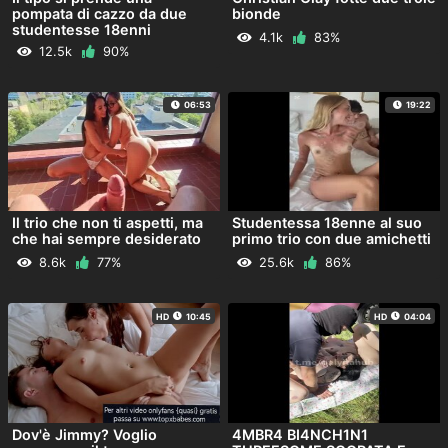
pompata di cazzo da due
bionde
studentesse 18enni
4.1k
83%
12.5k
90%
06:53
19:22
Il trio che non ti aspetti, ma
Studentessa 18enne al suo
che hai sempre desiderato
primo trio con due amichetti
8.6k
77%
25.6k
86%
HD
10:45
HD
04:04
Dov'è Jimmy? Voglio
4MBR4 BI4NCH1N1