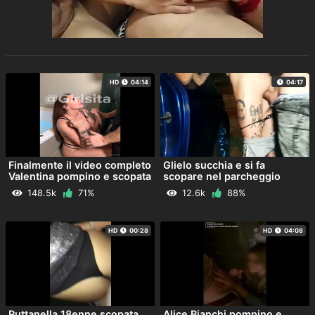
HD
04:14
04:17
Finalmente il video completo
Glielo succhia e si fa
Valentina pompino e scopata
scopare nel parcheggio
148.5k
71%
12.6k
88%
HD
00:28
HD
04:08
Puttanella 18enne scopata
Alice Bianchi pompino e