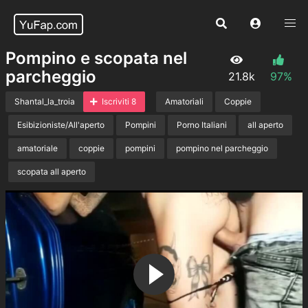
Pompino e scopata nel
parcheggio
21.8k
97%
Shantal_la_troia
Iscriviti 8
Amatoriali
Coppie
Esibizioniste/All'aperto
Pompini
Porno Italiani
all aperto
amatoriale
coppie
pompini
pompino nel parcheggio
scopata all aperto