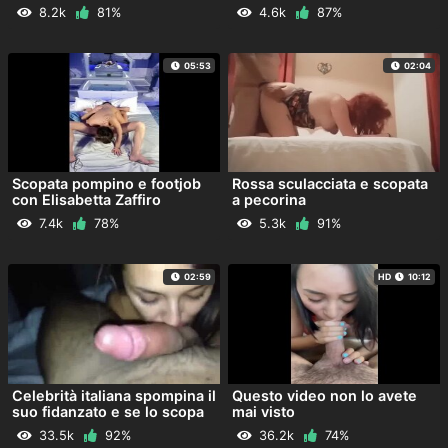
8.2k
81%
4.6k
87%
05:53
02:04
Scopata pompino e footjob
Rossa sculacciata e scopata
con Elisabetta Zaffiro
a pecorina
7.4k
78%
5.3k
91%
02:59
HD
10:12
Celebrità italiana spompina il
Questo video non lo avete
suo fidanzato e se lo scopa
mai visto
33.5k
92%
36.2k
74%