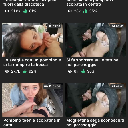
fuori dalla discoteca
scopata in centro
21.8k
81%
28k
95%
03:54
03:01
Lo sveglia con un pompino e
Si fa sborrare sulle tettine
si fa riempire la bocca
nel parcheggio
27.7k
92%
8k
90%
HD
03:09
03:01
Pompino teen e scopatina in
Mogliettina sega sconosciuti
auto
nel parcheggio