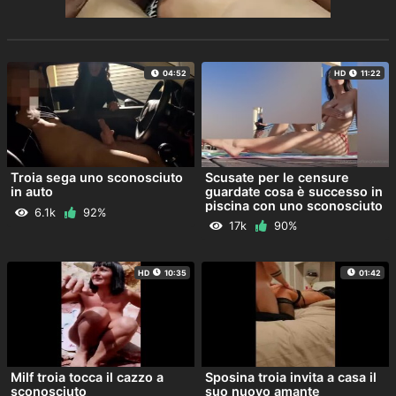
04:52
HD
11:22
Troia sega uno sconosciuto
Scusate per le censure
in auto
guardate cosa è successo in
piscina con uno sconosciuto
6.1k
92%
17k
90%
HD
10:35
01:42
Milf troia tocca il cazzo a
Sposina troia invita a casa il
sconosciuto
suo nuovo amante