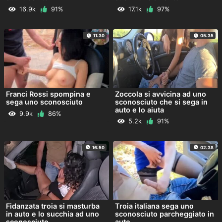
16.9k
91%
17.1k
97%
11:30
05:35
Franci Rossi spompina e
Zoccola si avvicina ad uno
sega uno sconosciuto
sconosciuto che si sega in
auto e lo aiuta
9.9k
86%
5.2k
91%
16:50
02:38
Fidanzata troia si masturba
Troia italiana sega uno
in auto e lo succhia ad uno
sconosciuto parcheggiato in
sconosciuto
auto