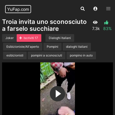
Troia invita uno sconosciuto
a farselo succhiare
7.3k
83%
Joker
Iscriviti 17
Dialoghi Italiani
Esibizioniste/All'aperto
Pompini
dialoghi italiani
esibizionisti
pompini a sconosciuti
pompino in auto