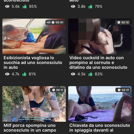
5.6k
95%
3.8k
79%
HD
02:41
02:12
Esibizionista vogliosa lo
Video cuckold in auto con
succhia ad uno sconosciuto
pompino al cornuto e
in auto
ditalino da uno sconosciuto
4.7k
81%
4.5k
83%
05:11
02:17
Milf porca spompina uno
Chiavata da uno sconosciuto
sconosciuto in un campo
in spiaggia davanti al