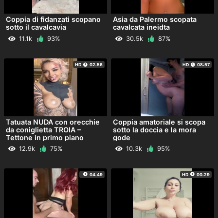
Coppia di fidanzati scopano
Asia da Palermo scopata
sotto il cavalcavia
cavalcata ineidta
11.1k
93%
30.5k
87%
HD
02:56
HD
08:57
Tatuata NUDA con orecchie
Coppia amatoriale si scopa
da coniglietta TROIA –
sotto la doccia e la mora
Tettone in primo piano
gode
12.9k
75%
10.3k
95%
04:49
HD
00:29