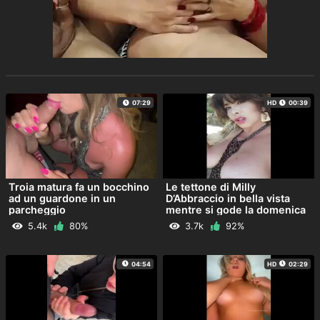
07:29
HD
00:39
Troia matura fa un bocchino
Le tettone di Milly
ad un guardone in un
D’Abbraccio in bella vista
parcheggio
mentre si gode la domenica
col sorriso da troia
5.4k
80%
3.7k
92%
04:54
HD
02:29