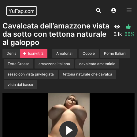
Cavalcata dell’amazzone vista
da sotto con tettona naturale
6.1k
88%
al galoppo
Denis
Iscriviti 2
Amatoriali
Coppie
Porno Italiani
Tette Grosse
amazzone italiana
cavalcata amatoriale
sesso con vista privilegiata
tettona naturale che cavalca
vista dal basso