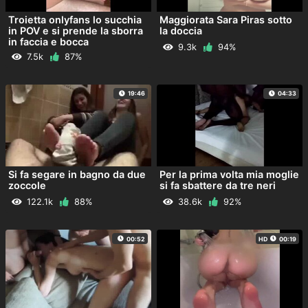
Troietta onlyfans lo succhia
Maggiorata Sara Piras sotto
in POV e si prende la sborra
la doccia
in faccia e bocca
9.3k
94%
7.5k
87%
19:46
04:33
Si fa segare in bagno da due
Per la prima volta mia moglie
zoccole
si fa sbattere da tre neri
122.1k
88%
38.6k
92%
00:52
HD
00:19