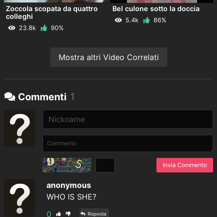
Zoccola scopata da quattro
Bel culone sotto la doccia
colleghi
5.4k
86%
23.8k
90%
Mostra altri Video Correlati
Commenti
1
Invia Commento
anonymous
WHO IS SHE?
0
Risposta