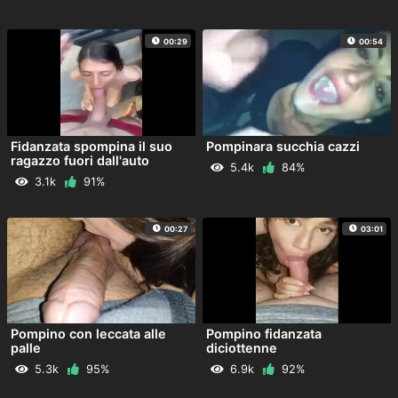
00:29
00:54
Fidanzata spompina il suo
Pompinara succhia cazzi
ragazzo fuori dall'auto
5.4k
84%
3.1k
91%
00:27
03:01
Pompino con leccata alle
Pompino fidanzata
palle
diciottenne
5.3k
95%
6.9k
92%