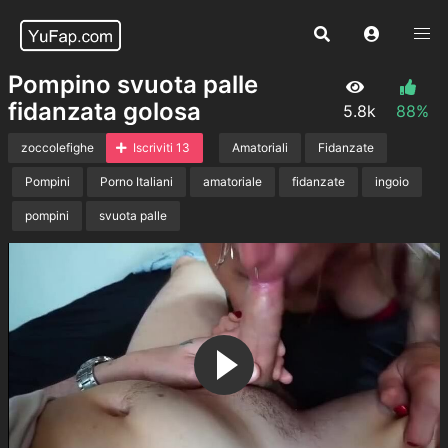
Pompino svuota palle
fidanzata golosa
5.8k
88%
zoccolefighe
Iscriviti 13
Amatoriali
Fidanzate
Pompini
Porno Italiani
amatoriale
fidanzate
ingoio
pompini
svuota palle