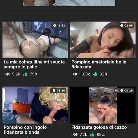
12:52
02:05
La mia coinquilina mi svuota
Pompino amatoriale bella
sempre le palle
fidanzata
5.9k
75%
13.8k
83%
03:20
HD
00:26
Pompino con ingoio
Fidanzata golosa di cazzo
fidanzata bionda
7.2k
89%