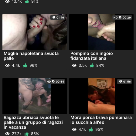
13.4k
91%
01:46
HD
00:29
Moglie napoletana svuota
Pompino con ingoio
palle
fidanzata italiana
4.4k
96%
3.5k
84%
HD
00:54
01:56
Ragazza ubriaca svuota le
Mora porca brava pompinara
palle a un gruppo di ragazzi
lo succhia all'ex
in vacanza
4.1k
95%
27.2k
85%