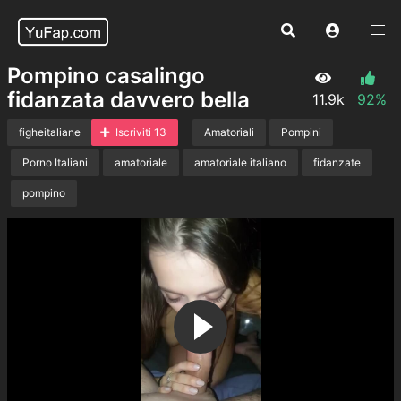
Pompino casalingo
fidanzata davvero bella
11.9k
92%
figheitaliane
Iscriviti 13
Amatoriali
Pompini
Porno Italiani
amatoriale
amatoriale italiano
fidanzate
pompino