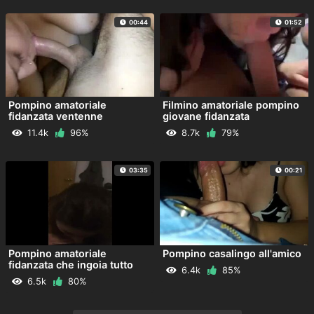
00:44
01:52
Pompino amatoriale
Filmino amatoriale pompino
fidanzata ventenne
giovane fidanzata
11.4k
96%
8.7k
79%
03:35
00:21
Pompino amatoriale
Pompino casalingo all'amico
fidanzata che ingoia tutto
6.4k
85%
6.5k
80%