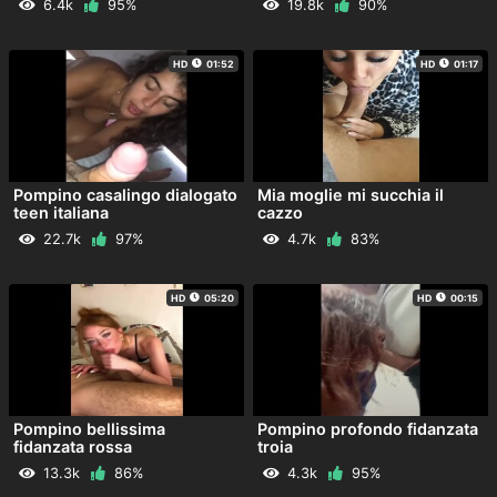
6.4k
95%
19.8k
90%
HD
01:52
HD
01:17
Pompino casalingo dialogato
Mia moglie mi succhia il
teen italiana
cazzo
22.7k
97%
4.7k
83%
HD
05:20
HD
00:15
Pompino bellissima
Pompino profondo fidanzata
fidanzata rossa
troia
13.3k
86%
4.3k
95%