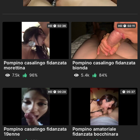
HD
02:36
HD
02:11
Pompino casalingo fidanzata
Pompino casalingo fidanzata
morettina
bionda
7.5k
96%
5.4k
84%
HD
00:28
05:37
Pompino casalingo fidanzata
Pompino amatoriale
19enne
fidanzata bocchinara